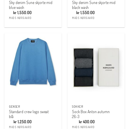
Sky denim Sune skjorte mid
Sky denim Sune skjorte mid
blue wash
black wash
kr
1,550.00
kr
1,550.00
MADS NØRGAARD
MADS NØRGAARD
GENSER
SOKKER
Standard crew logo sweat
Sock Box Anton autumn
blå
26-3
kr
1,250.00
kr
400.00
MADS NØRGAARD
MADS NØRGAARD