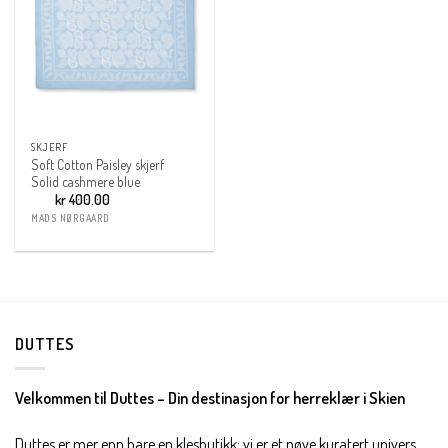
SKJERF
Soft Cotton Paisley skjerf
Solid cashmere blue
kr
400.00
MADS NØRGAARD
DUTTES
Velkommen til Duttes – Din destinasjon for herreklær i Skien
Duttes er mer enn bare en klesbutikk; vi er et nøye kuratert univers