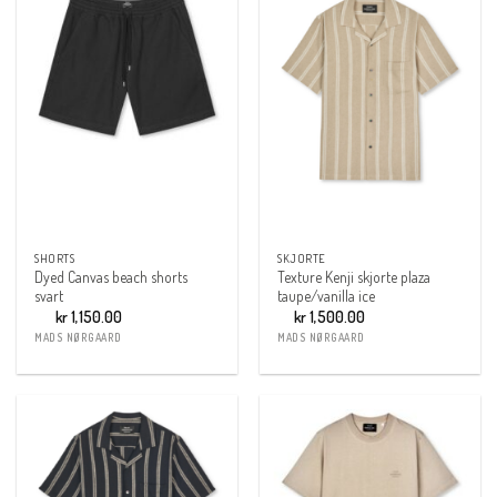
SHORTS
SKJORTE
Dyed Canvas beach shorts
Texture Kenji skjorte plaza
svart
taupe/vanilla ice
kr
1,150.00
kr
1,500.00
MADS NØRGAARD
MADS NØRGAARD