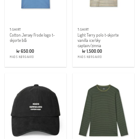
T-SHIRT
T-SHIRT
Cotton Jersey Frode logo t-
Light Terry polo t-skjorte
skjorte blå
vanilla ice/sky
captain/zinnia
kr
650.00
kr
1,500.00
MADS NØRGAARD
MADS NØRGAARD