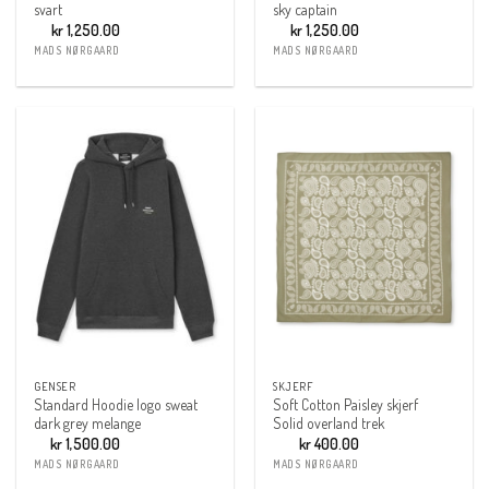
svart
sky captain
kr
1,250.00
kr
1,250.00
MADS NØRGAARD
MADS NØRGAARD
GENSER
SKJERF
Standard Hoodie logo sweat
Soft Cotton Paisley skjerf
dark grey melange
Solid overland trek
kr
1,500.00
kr
400.00
MADS NØRGAARD
MADS NØRGAARD