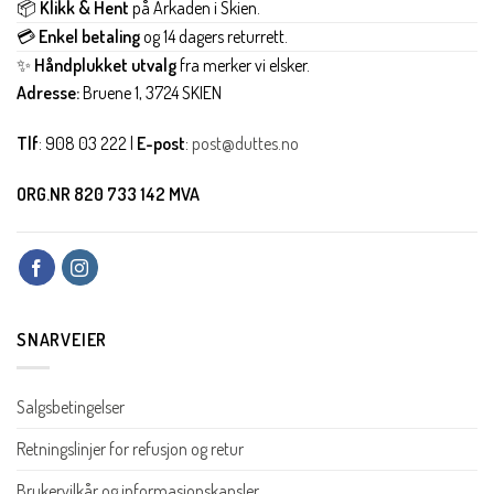
📦
Klikk & Hent
på Arkaden i Skien.
💳
Enkel betaling
og 14 dagers returrett.
✨
Håndplukket utvalg
fra merker vi elsker.
Adresse:
Bruene 1, 3724 SKIEN
Tlf
: 908 03 222 |
E-post
:
post@duttes.no
ORG.NR 820 733 142 MVA
SNARVEIER
Salgsbetingelser
Retningslinjer for refusjon og retur
Brukervilkår og informasjonskapsler