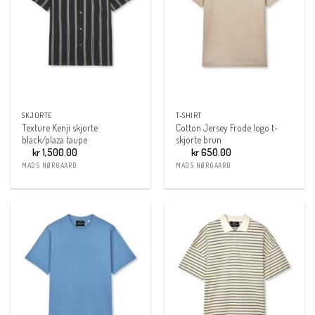
SKJORTE
T-SHIRT
Texture Kenji skjorte
Cotton Jersey Frode logo t-
black/plaza taupe
skjorte brun
kr
1,500.00
kr
650.00
MADS NØRGAARD
MADS NØRGAARD