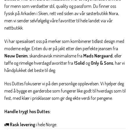
for menn som verdsetter stil, quality og passform. Du finner oss
fysisk på Arkaden i Skien, rett ved siden av vår søsterbutikk
Nora
,
men vi sender selvfølgelig våre favoritter til hele landet via vår
nettbutikk.
Vi har spesialisert oss på merker som kombinerer tidløst design med
moderne edge. Enten du er på jakt etter den perfekte jeansen fra
Neuw Denim
, skandinavisk minimalisme fra
Mads Nørgaard
, eller
tøffe og rimelige hverdagsfavoritter fra
!Solid
og
Only & Sons
, har vi
håndplukket det beste til deg.
Hos Duttes fokuserer vi på den personlige opplevelsen. Vi hjelper deg
med å bygge en garderobe som fungerer like godt til hverdags som til
fest, med klær i prisklasser som gir deg ekte verdi for pengene.
Handle trygt hos Duttes:
🚛
Rask levering
i hele Norge.