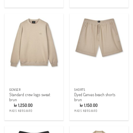
GENSER
SHORTS
Standard crew logo sweat
Dyed Canvas beach shorts
brun
brun
kr
1,250.00
kr
1,150.00
MADS NØRGAARD
MADS NØRGAARD