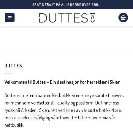
Skip
GRATIS FRAKT PÅ ALLE ORDRE OVER 999,-
to
content
DUTTES
Velkommen til Duttes – Din destinasjon for herreklær i Skien
Duttes er mer enn bare en klesbutikk; vi er et nøye kuratert univers
for menn som verdsetter stil, quality og passform. Du finner oss
fysisk på Arkaden i Skien, rett ved siden av vår søsterbutikk
Nora
,
men vi sender selvfølgelig våre favoritter til hele landet via vår
nettbutikk.