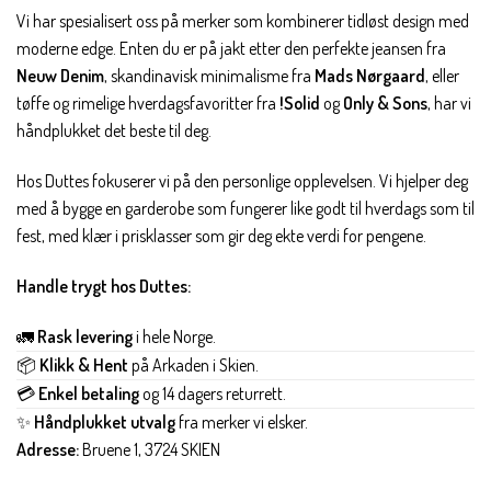
Vi har spesialisert oss på merker som kombinerer tidløst design med
moderne edge. Enten du er på jakt etter den perfekte jeansen fra
Neuw Denim
, skandinavisk minimalisme fra
Mads Nørgaard
, eller
tøffe og rimelige hverdagsfavoritter fra
!Solid
og
Only & Sons
, har vi
håndplukket det beste til deg.
Hos Duttes fokuserer vi på den personlige opplevelsen. Vi hjelper deg
med å bygge en garderobe som fungerer like godt til hverdags som til
fest, med klær i prisklasser som gir deg ekte verdi for pengene.
Handle trygt hos Duttes:
🚛
Rask levering
i hele Norge.
📦
Klikk & Hent
på Arkaden i Skien.
💳
Enkel betaling
og 14 dagers returrett.
✨
Håndplukket utvalg
fra merker vi elsker.
Adresse:
Bruene 1, 3724 SKIEN