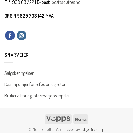
Tlf
: 908 03 222 |
E-post
:
post@duttes.no
ORG.NR 820 733 142 MVA
SNARVEIER
Salgsbetingelser
Retningslinjer for refusjon og retur
Brukervilkår og informasjonskapsler
Vipps
Klarna
© Nora x Duttes AS – Levert av
Edge Branding
.