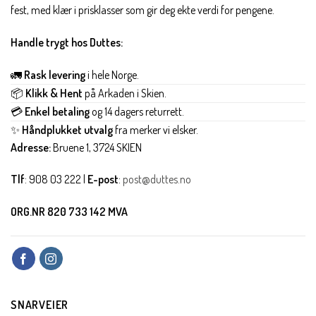
fest, med klær i prisklasser som gir deg ekte verdi for pengene.
Handle trygt hos Duttes:
🚛
Rask levering
i hele Norge.
📦
Klikk & Hent
på Arkaden i Skien.
💳
Enkel betaling
og 14 dagers returrett.
✨
Håndplukket utvalg
fra merker vi elsker.
Adresse:
Bruene 1, 3724 SKIEN
Tlf
: 908 03 222 |
E-post
:
post@duttes.no
ORG.NR 820 733 142 MVA
SNARVEIER