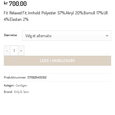
700.00
kr
Fit: Relaxed Fit, Innhold: Polyester: 57%;Akryl: 20%;Bomull: 17%;Ull:
4%;Elastan: 2%
Størrelse
Allan cardigan lysgrå antall
LEGG I HANDLEKURV
Produktnummer:
5715828465362
Kategori:
Cardigan
Brand:
Only & Sons