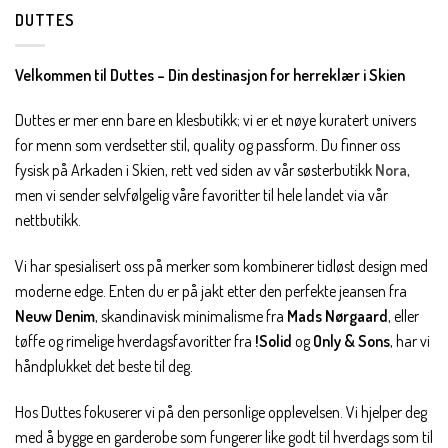
DUTTES
Velkommen til Duttes – Din destinasjon for herreklær i Skien
Duttes er mer enn bare en klesbutikk; vi er et nøye kuratert univers
for menn som verdsetter stil, quality og passform. Du finner oss
fysisk på Arkaden i Skien, rett ved siden av vår søsterbutikk
Nora
,
men vi sender selvfølgelig våre favoritter til hele landet via vår
nettbutikk.
Vi har spesialisert oss på merker som kombinerer tidløst design med
moderne edge. Enten du er på jakt etter den perfekte jeansen fra
Neuw Denim
, skandinavisk minimalisme fra
Mads Nørgaard
, eller
tøffe og rimelige hverdagsfavoritter fra
!Solid
og
Only & Sons
, har vi
håndplukket det beste til deg.
Hos Duttes fokuserer vi på den personlige opplevelsen. Vi hjelper deg
med å bygge en garderobe som fungerer like godt til hverdags som til