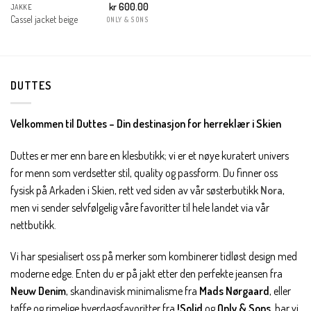
kr
600.00
JAKKE
Cassel jacket beige
ONLY & SONS
DUTTES
Velkommen til Duttes – Din destinasjon for herreklær i Skien
Duttes er mer enn bare en klesbutikk; vi er et nøye kuratert univers
for menn som verdsetter stil, quality og passform. Du finner oss
fysisk på Arkaden i Skien, rett ved siden av vår søsterbutikk
Nora
,
men vi sender selvfølgelig våre favoritter til hele landet via vår
nettbutikk.
Vi har spesialisert oss på merker som kombinerer tidløst design med
moderne edge. Enten du er på jakt etter den perfekte jeansen fra
Neuw Denim
, skandinavisk minimalisme fra
Mads Nørgaard
, eller
tøffe og rimelige hverdagsfavoritter fra
!Solid
og
Only & Sons
, har vi