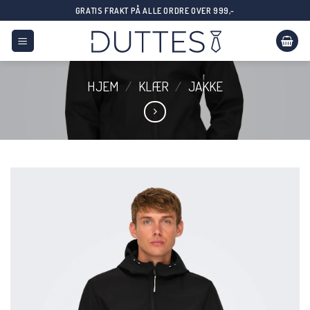
Skip
GRATIS FRAKT PÅ ALLE ORDRE OVER 999,-
to
content
HJEM
/
KLÆR
/
JAKKE