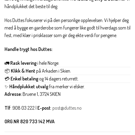
håndplukket det beste til deg.
Hos Duttes fokuserer vi på den personlige opplevelsen. Vi hjelper deg
med å bygge en garderobe som fungerer like godt til hverdags som til
fest, med klær i prisklasser som gir deg ekte verdi for pengene.
Handle trygt hos Duttes:
🚛
Rask levering
i hele Norge.
📦
Klikk & Hent
på Arkaden i Skien.
💳
Enkel betaling
og 14 dagers returrett.
✨
Håndplukket utvalg
fra merker vi elsker.
Adresse:
Bruene 1, 3724 SKIEN
Tlf
: 908 03 222 |
E-post
:
post@duttes.no
ORG.NR 820 733 142 MVA