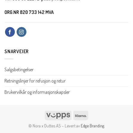
ORG.NR 820 733 142 MVA
SNARVEIER
Salgsbetingelser
Retningslinjer for refusjon og retur
Brukervilkår og informasjonskapsler
Vipps
Klarna
© Nora x Duttes AS – Levert av
Edge Branding
.