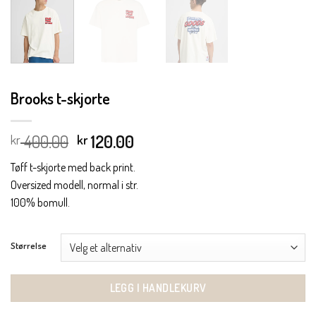
Brooks t-skjorte
Opprinnelig
Nåværende
400.00
120.00
kr
kr
pris
pris
Tøff t-skjorte med back print.
var:
er:
Oversized modell, normal i str.
kr 400.00.
kr 120.00.
100% bomull.
Størrelse
LEGG I HANDLEKURV