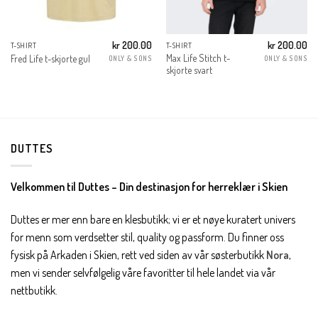
kr
200.00
kr
200.00
T-SHIRT
T-SHIRT
Max Life Stitch t-
Fred Life t-skjorte gul
ONLY & SONS
ONLY & SONS
skjorte svart
DUTTES
Velkommen til Duttes – Din destinasjon for herreklær i Skien
Duttes er mer enn bare en klesbutikk; vi er et nøye kuratert univers
for menn som verdsetter stil, quality og passform. Du finner oss
fysisk på Arkaden i Skien, rett ved siden av vår søsterbutikk
Nora
,
men vi sender selvfølgelig våre favoritter til hele landet via vår
nettbutikk.