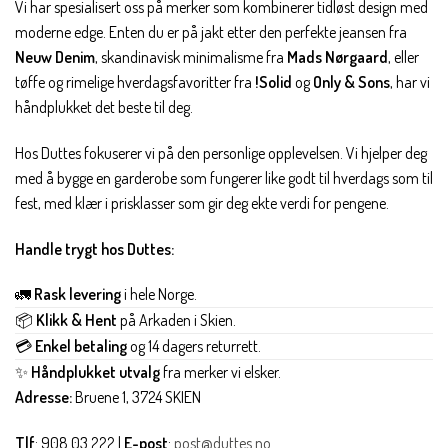
Vi har spesialisert oss på merker som kombinerer tidløst design med
moderne edge. Enten du er på jakt etter den perfekte jeansen fra
Neuw Denim
, skandinavisk minimalisme fra
Mads Nørgaard
, eller
tøffe og rimelige hverdagsfavoritter fra
!Solid
og
Only & Sons
, har vi
håndplukket det beste til deg.
Hos Duttes fokuserer vi på den personlige opplevelsen. Vi hjelper deg
med å bygge en garderobe som fungerer like godt til hverdags som til
fest, med klær i prisklasser som gir deg ekte verdi for pengene.
Handle trygt hos Duttes:
🚛
Rask levering
i hele Norge.
📦
Klikk & Hent
på Arkaden i Skien.
💳
Enkel betaling
og 14 dagers returrett.
✨
Håndplukket utvalg
fra merker vi elsker.
Adresse:
Bruene 1, 3724 SKIEN
Tlf
: 908 03 222 |
E-post
:
post@duttes.no