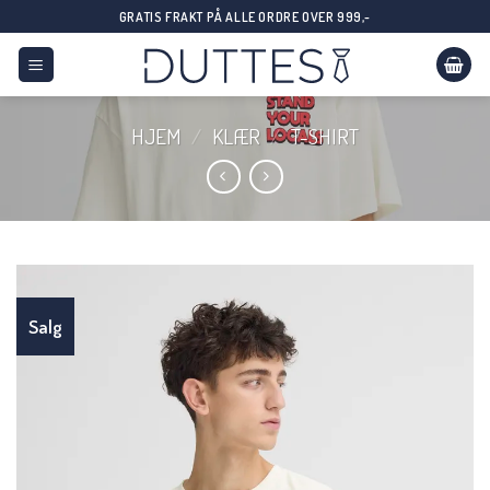
Skip
GRATIS FRAKT PÅ ALLE ORDRE OVER 999,-
to
content
HJEM
/
KLÆR
/
T-SHIRT
Salg