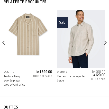
RELATERTE PRODUKTER
Salg
kr
1,500.00
kr
400.00
SKJORTE
SKJORTE
Opprinnelig
Nå
kr
120.00
Texture Kenji
Caiden Life lin skjorte
MADS NØRGAARD
pris
pri
ONLY & SONS
skjorte plaza
beige
var:
er:
kr 400.00.
kr 
taupe/vanilla ice
DUTTES