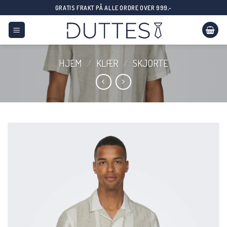
Skip
GRATIS FRAKT PÅ ALLE ORDRE OVER 999,-
to
content
HJEM
/
KLÆR
/
SKJORTE