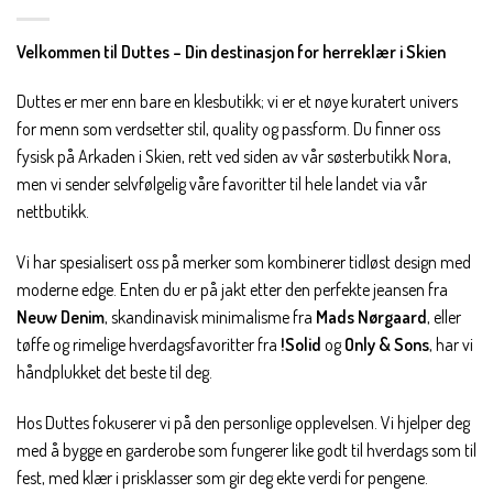
Velkommen til Duttes – Din destinasjon for herreklær i Skien
Duttes er mer enn bare en klesbutikk; vi er et nøye kuratert univers
for menn som verdsetter stil, quality og passform. Du finner oss
fysisk på Arkaden i Skien, rett ved siden av vår søsterbutikk
Nora
,
men vi sender selvfølgelig våre favoritter til hele landet via vår
nettbutikk.
Vi har spesialisert oss på merker som kombinerer tidløst design med
moderne edge. Enten du er på jakt etter den perfekte jeansen fra
Neuw Denim
, skandinavisk minimalisme fra
Mads Nørgaard
, eller
tøffe og rimelige hverdagsfavoritter fra
!Solid
og
Only & Sons
, har vi
håndplukket det beste til deg.
Hos Duttes fokuserer vi på den personlige opplevelsen. Vi hjelper deg
med å bygge en garderobe som fungerer like godt til hverdags som til
fest, med klær i prisklasser som gir deg ekte verdi for pengene.