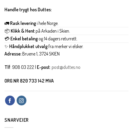
Handle trygt hos Duttes:
🚛
Rask levering
i hele Norge.
📦
Klikk & Hent
på Arkaden i Skien.
💳
Enkel betaling
og 14 dagers returrett.
✨
Håndplukket utvalg
fra merker vi elsker.
Adresse:
Bruene 1, 3724 SKIEN
Tlf
: 908 03 222 |
E-post
:
post@duttes.no
ORG.NR 820 733 142 MVA
SNARVEIER