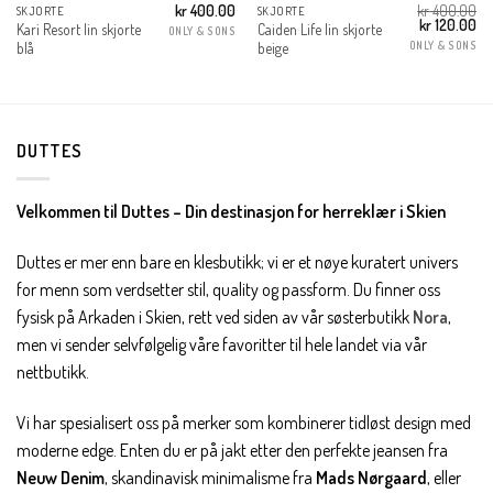
kr
400.00
kr
400.00
SKJORTE
SKJORTE
Opprinnelig
Nå
kr
120.00
Kari Resort lin skjorte
Caiden Life lin skjorte
ONLY & SONS
pris
pri
ONLY & SONS
blå
beige
var:
er:
kr 400.00.
kr 
DUTTES
Velkommen til Duttes – Din destinasjon for herreklær i Skien
Duttes er mer enn bare en klesbutikk; vi er et nøye kuratert univers
for menn som verdsetter stil, quality og passform. Du finner oss
fysisk på Arkaden i Skien, rett ved siden av vår søsterbutikk
Nora
,
men vi sender selvfølgelig våre favoritter til hele landet via vår
nettbutikk.
Vi har spesialisert oss på merker som kombinerer tidløst design med
moderne edge. Enten du er på jakt etter den perfekte jeansen fra
Neuw Denim
, skandinavisk minimalisme fra
Mads Nørgaard
, eller