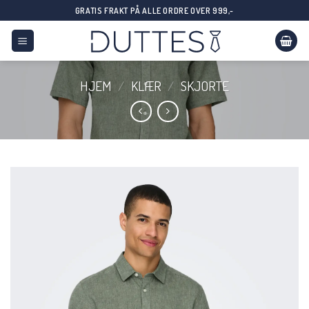
Skip
GRATIS FRAKT PÅ ALLE ORDRE OVER 999,-
to
content
HJEM
/
KLÆR
/
SKJORTE