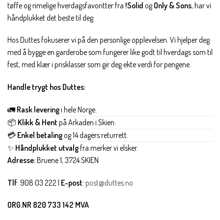
tøffe og rimelige hverdagsfavoritter fra
!Solid
og
Only & Sons
, har vi
håndplukket det beste til deg.
Hos Duttes fokuserer vi på den personlige opplevelsen. Vi hjelper deg
med å bygge en garderobe som fungerer like godt til hverdags som til
fest, med klær i prisklasser som gir deg ekte verdi for pengene.
Handle trygt hos Duttes:
🚛
Rask levering
i hele Norge.
📦
Klikk & Hent
på Arkaden i Skien.
💳
Enkel betaling
og 14 dagers returrett.
✨
Håndplukket utvalg
fra merker vi elsker.
Adresse:
Bruene 1, 3724 SKIEN
Tlf
: 908 03 222 |
E-post
:
post@duttes.no
ORG.NR 820 733 142 MVA