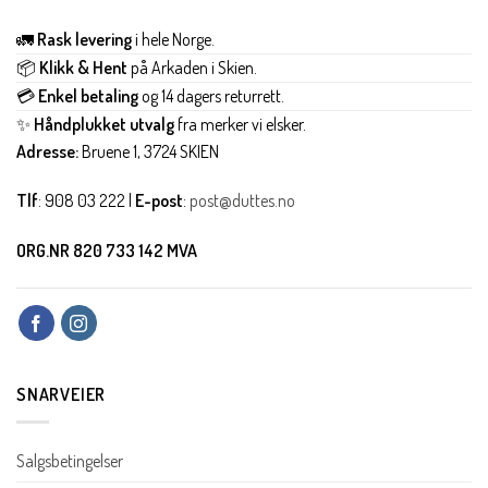
🚛
Rask levering
i hele Norge.
📦
Klikk & Hent
på Arkaden i Skien.
💳
Enkel betaling
og 14 dagers returrett.
✨
Håndplukket utvalg
fra merker vi elsker.
Adresse:
Bruene 1, 3724 SKIEN
Tlf
: 908 03 222 |
E-post
:
post@duttes.no
ORG.NR 820 733 142 MVA
SNARVEIER
Salgsbetingelser