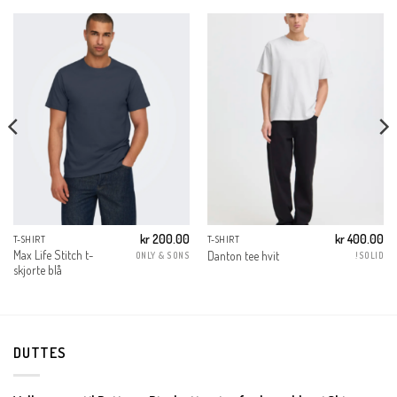
kr
200.00
kr
400.00
T-SHIRT
T-SHIRT
Max Life Stitch t-
Danton tee hvit
ONLY & SONS
!SOLID
skjorte blå
DUTTES