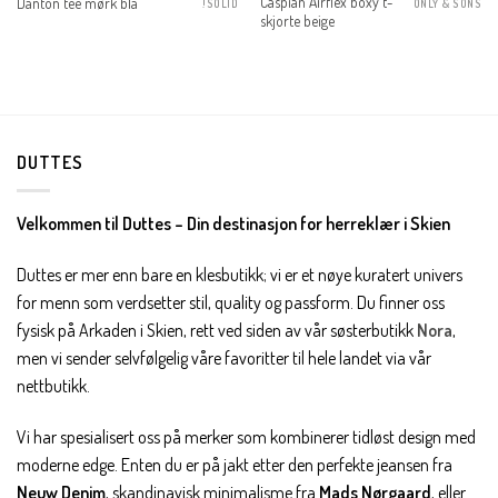
Caspian Airflex boxy t-
Danton tee mørk blå
!SOLID
ONLY & SONS
ris
skjorte beige
r:
r 120.00.
DUTTES
Velkommen til Duttes – Din destinasjon for herreklær i Skien
Duttes er mer enn bare en klesbutikk; vi er et nøye kuratert univers
for menn som verdsetter stil, quality og passform. Du finner oss
fysisk på Arkaden i Skien, rett ved siden av vår søsterbutikk
Nora
,
men vi sender selvfølgelig våre favoritter til hele landet via vår
nettbutikk.
Vi har spesialisert oss på merker som kombinerer tidløst design med
moderne edge. Enten du er på jakt etter den perfekte jeansen fra
Neuw Denim
, skandinavisk minimalisme fra
Mads Nørgaard
, eller