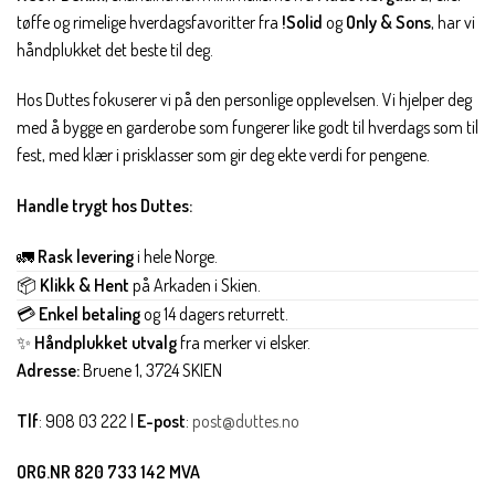
tøffe og rimelige hverdagsfavoritter fra
!Solid
og
Only & Sons
, har vi
håndplukket det beste til deg.
Hos Duttes fokuserer vi på den personlige opplevelsen. Vi hjelper deg
med å bygge en garderobe som fungerer like godt til hverdags som til
fest, med klær i prisklasser som gir deg ekte verdi for pengene.
Handle trygt hos Duttes:
🚛
Rask levering
i hele Norge.
📦
Klikk & Hent
på Arkaden i Skien.
💳
Enkel betaling
og 14 dagers returrett.
✨
Håndplukket utvalg
fra merker vi elsker.
Adresse:
Bruene 1, 3724 SKIEN
Tlf
: 908 03 222 |
E-post
:
post@duttes.no
ORG.NR 820 733 142 MVA