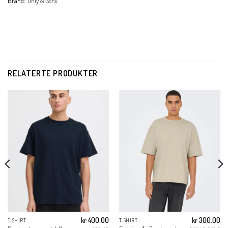
Brand:
Only & Sons
RELATERTE PRODUKTER
kr
400.00
kr
300.00
T-SHIRT
T-SHIRT
g
Nåværende