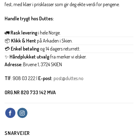
fest, med klær i prisklasser som gir deg ekte verdi for pengene.
Handle trygt hos Duttes:
🚛
Rask levering
i hele Norge.
📦
Klikk & Hent
på Arkaden i Skien.
💳
Enkel betaling
og 14 dagers returrett.
✨
Håndplukket utvalg
fra merker vi elsker.
Adresse:
Bruene 1, 3724 SKIEN
Tlf
: 908 03 222 |
E-post
:
post@duttes.no
ORG.NR 820 733 142 MVA
SNARVEIER