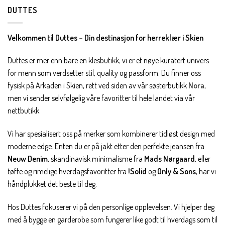
DUTTES
Velkommen til Duttes – Din destinasjon for herreklær i Skien
Duttes er mer enn bare en klesbutikk; vi er et nøye kuratert univers
for menn som verdsetter stil, quality og passform. Du finner oss
fysisk på Arkaden i Skien, rett ved siden av vår søsterbutikk
Nora
,
men vi sender selvfølgelig våre favoritter til hele landet via vår
nettbutikk.
Vi har spesialisert oss på merker som kombinerer tidløst design med
moderne edge. Enten du er på jakt etter den perfekte jeansen fra
Neuw Denim
, skandinavisk minimalisme fra
Mads Nørgaard
, eller
tøffe og rimelige hverdagsfavoritter fra
!Solid
og
Only & Sons
, har vi
håndplukket det beste til deg.
Hos Duttes fokuserer vi på den personlige opplevelsen. Vi hjelper deg
med å bygge en garderobe som fungerer like godt til hverdags som til