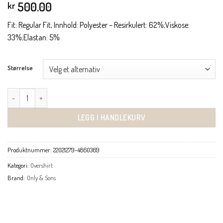
500.00
kr
Fit: Regular Fit, Innhold: Polyester – Resirkulert: 62%;Viskose:
33%;Elastan: 5%
Størrelse
Newkodyl overshirt grå antall
LEGG I HANDLEKURV
Produktnummer:
22021279-4860369
Kategori:
Overshirt
Brand:
Only & Sons