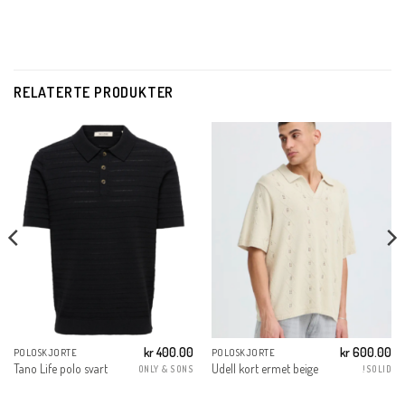
RELATERTE PRODUKTER
kr
400.00
kr
600.00
POLOSKJORTE
POLOSKJORTE
g
Nåværende
Tano Life polo svart
Udell kort ermet beige
ONLY & SONS
!SOLID
ris
r:
r 105.00.