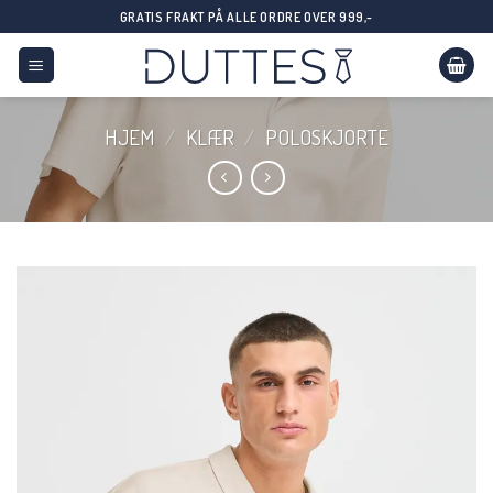
Skip
GRATIS FRAKT PÅ ALLE ORDRE OVER 999,-
to
content
HJEM
/
KLÆR
/
POLOSKJORTE