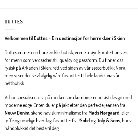
DUTTES
Velkommen til Duttes – Din destinasjon for herreklær i Skien
Duttes er mer enn bare en klesbutikk; vi er et nøye kuratert univers
for menn som verdsetter stil, quality og passform. Du finner oss
fysisk på Arkaden i Skien, rett ved siden av vår søsterbutikk
Nora
,
men vi sender selvfølgelig våre favoritter til hele landet via vår
nettbutikk.
Vi har spesialisert oss på merker som kombinerer tidløst design med
moderne edge. Enten du er på jakt etter den perfekte jeansen fra
Neuw Denim
, skandinavisk minimalisme fra
Mads Nørgaard
, eller
tøffe og rimelige hverdagsfavoritter fra
!Solid
og
Only & Sons
, har vi
håndplukket det beste til deg.