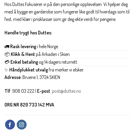
Hos Duttes fokuserer vi på den personlige opplevelsen. Vi hjelper deg
med å bygge en garderobe som fungerer like godt til hverdags som til
fest, med klær i prisklasser som gir deg ekte verdi for pengene.
Handle trygt hos Duttes:
🚛
Rask levering
i hele Norge.
📦
Klikk & Hent
på Arkaden i Skien.
💳
Enkel betaling
og 14 dagers returrett.
✨
Håndplukket utvalg
fra merker vi elsker.
Adresse:
Bruene 1, 3724 SKIEN
Tlf
: 908 03 222 |
E-post
:
post@duttes.no
ORG.NR 820 733 142 MVA