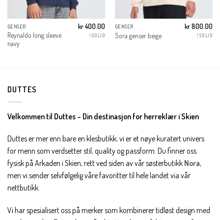
kr
400.00
kr
800.00
GENSER
GENSER
Reynaldo long sleeve
Sora genser beige
!SOLID
!SOLID
navy
DUTTES
Velkommen til Duttes – Din destinasjon for herreklær i Skien
Duttes er mer enn bare en klesbutikk; vi er et nøye kuratert univers
for menn som verdsetter stil, quality og passform. Du finner oss
fysisk på Arkaden i Skien, rett ved siden av vår søsterbutikk
Nora
,
men vi sender selvfølgelig våre favoritter til hele landet via vår
nettbutikk.
Vi har spesialisert oss på merker som kombinerer tidløst design med