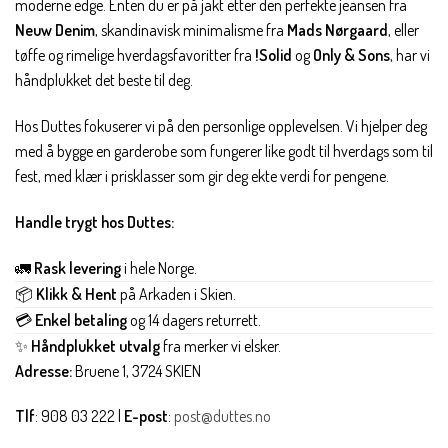
moderne edge. Enten du er på jakt etter den perfekte jeansen fra
Neuw Denim
, skandinavisk minimalisme fra
Mads Nørgaard
, eller
tøffe og rimelige hverdagsfavoritter fra
!Solid
og
Only & Sons
, har vi
håndplukket det beste til deg.
Hos Duttes fokuserer vi på den personlige opplevelsen. Vi hjelper deg
med å bygge en garderobe som fungerer like godt til hverdags som til
fest, med klær i prisklasser som gir deg ekte verdi for pengene.
Handle trygt hos Duttes:
🚛
Rask levering
i hele Norge.
📦
Klikk & Hent
på Arkaden i Skien.
💳
Enkel betaling
og 14 dagers returrett.
✨
Håndplukket utvalg
fra merker vi elsker.
Adresse:
Bruene 1, 3724 SKIEN
Tlf
: 908 03 222 |
E-post
:
post@duttes.no