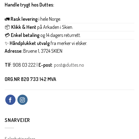
Handle trygt hos Duttes:
🚛
Rask levering
i hele Norge.
📦
Klikk & Hent
på Arkaden i Skien.
💳
Enkel betaling
og 14 dagers returrett.
✨
Håndplukket utvalg
fra merker vi elsker.
Adresse:
Bruene 1, 3724 SKIEN
Tlf
: 908 03 222 |
E-post
:
post@duttes.no
ORG.NR 820 733 142 MVA
SNARVEIER
Salgsbetingelser