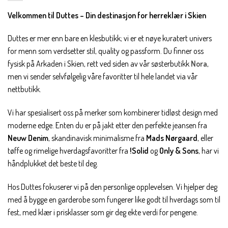
Velkommen til Duttes – Din destinasjon for herreklær i Skien
Duttes er mer enn bare en klesbutikk; vi er et nøye kuratert univers
for menn som verdsetter stil, quality og passform. Du finner oss
fysisk på Arkaden i Skien, rett ved siden av vår søsterbutikk
Nora
,
men vi sender selvfølgelig våre favoritter til hele landet via vår
nettbutikk.
Vi har spesialisert oss på merker som kombinerer tidløst design med
moderne edge. Enten du er på jakt etter den perfekte jeansen fra
Neuw Denim
, skandinavisk minimalisme fra
Mads Nørgaard
, eller
tøffe og rimelige hverdagsfavoritter fra
!Solid
og
Only & Sons
, har vi
håndplukket det beste til deg.
Hos Duttes fokuserer vi på den personlige opplevelsen. Vi hjelper deg
med å bygge en garderobe som fungerer like godt til hverdags som til
fest, med klær i prisklasser som gir deg ekte verdi for pengene.