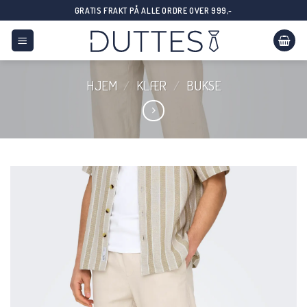
Skip
GRATIS FRAKT PÅ ALLE ORDRE OVER 999,-
to
content
HJEM
/
KLÆR
/
BUKSE