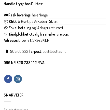
Handle trygt hos Duttes:
🚛
Rask levering
i hele Norge.
📦
Klikk & Hent
på Arkaden i Skien.
💳
Enkel betaling
og 14 dagers returrett.
✨
Håndplukket utvalg
fra merker vi elsker.
Adresse:
Bruene 1, 3724 SKIEN
Tlf
: 908 03 222 |
E-post
:
post@duttes.no
ORG.NR 820 733 142 MVA
SNARVEIER
Salgsbetingelser