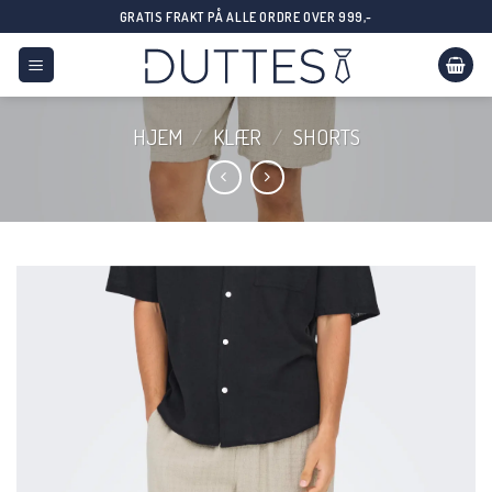
Skip
GRATIS FRAKT PÅ ALLE ORDRE OVER 999,-
to
content
HJEM
/
KLÆR
/
SHORTS