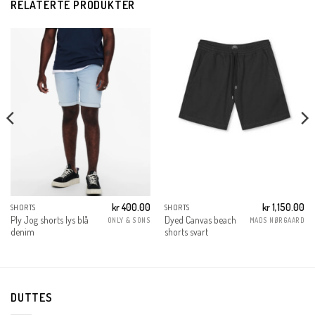
RELATERTE PRODUKTER
kr
400.00
kr
1,150.00
SHORTS
SHORTS
g
Nåværende
Ply Jog shorts lys blå
Dyed Canvas beach
ONLY & SONS
MADS NØRGAARD
ris
denim
shorts svart
r:
r 120.00.
DUTTES