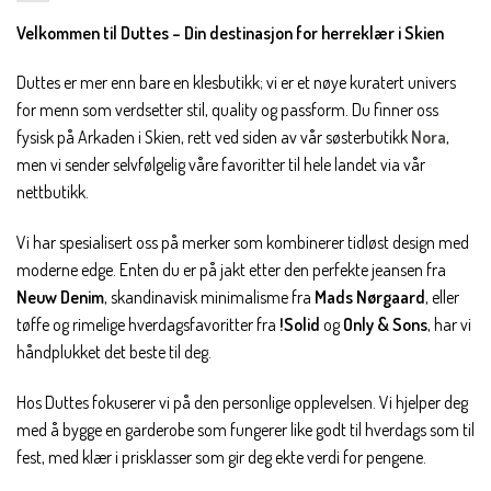
Velkommen til Duttes – Din destinasjon for herreklær i Skien
Duttes er mer enn bare en klesbutikk; vi er et nøye kuratert univers
for menn som verdsetter stil, quality og passform. Du finner oss
fysisk på Arkaden i Skien, rett ved siden av vår søsterbutikk
Nora
,
men vi sender selvfølgelig våre favoritter til hele landet via vår
nettbutikk.
Vi har spesialisert oss på merker som kombinerer tidløst design med
moderne edge. Enten du er på jakt etter den perfekte jeansen fra
Neuw Denim
, skandinavisk minimalisme fra
Mads Nørgaard
, eller
tøffe og rimelige hverdagsfavoritter fra
!Solid
og
Only & Sons
, har vi
håndplukket det beste til deg.
Hos Duttes fokuserer vi på den personlige opplevelsen. Vi hjelper deg
med å bygge en garderobe som fungerer like godt til hverdags som til
fest, med klær i prisklasser som gir deg ekte verdi for pengene.