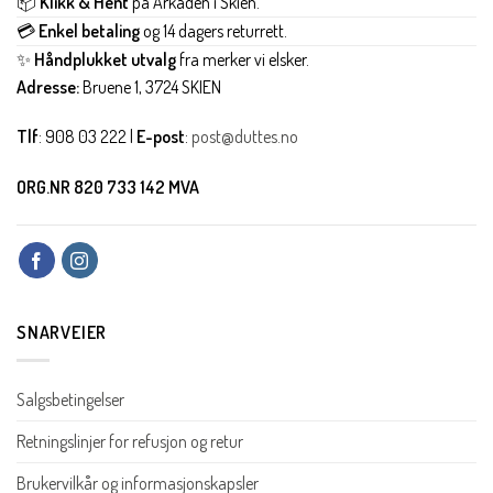
📦
Klikk & Hent
på Arkaden i Skien.
💳
Enkel betaling
og 14 dagers returrett.
✨
Håndplukket utvalg
fra merker vi elsker.
Adresse:
Bruene 1, 3724 SKIEN
Tlf
: 908 03 222 |
E-post
:
post@duttes.no
ORG.NR 820 733 142 MVA
SNARVEIER
Salgsbetingelser
Retningslinjer for refusjon og retur
Brukervilkår og informasjonskapsler