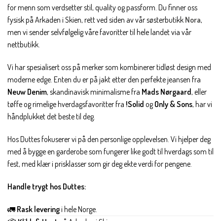
for menn som verdsetter stil, quality og passform. Du finner oss
fysisk på Arkaden i Skien, rett ved siden av vår søsterbutikk
Nora
,
men vi sender selvfølgelig våre favoritter til hele landet via vår
nettbutikk.
Vi har spesialisert oss på merker som kombinerer tidløst design med
moderne edge. Enten du er på jakt etter den perfekte jeansen fra
Neuw Denim
, skandinavisk minimalisme fra
Mads Nørgaard
, eller
tøffe og rimelige hverdagsfavoritter fra
!Solid
og
Only & Sons
, har vi
håndplukket det beste til deg.
Hos Duttes fokuserer vi på den personlige opplevelsen. Vi hjelper deg
med å bygge en garderobe som fungerer like godt til hverdags som til
fest, med klær i prisklasser som gir deg ekte verdi for pengene.
Handle trygt hos Duttes:
🚛
Rask levering
i hele Norge.