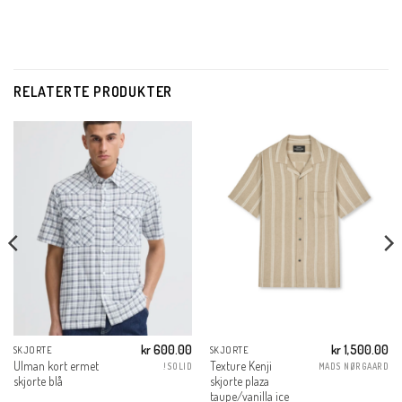
RELATERTE PRODUKTER
kr
600.00
kr
1,500.00
SKJORTE
SKJORTE
Ulman kort ermet
Texture Kenji
!SOLID
MADS NØRGAARD
skjorte blå
skjorte plaza
taupe/vanilla ice