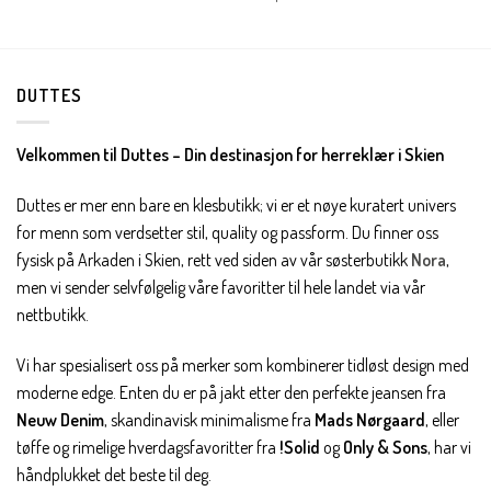
DUTTES
Velkommen til Duttes – Din destinasjon for herreklær i Skien
Duttes er mer enn bare en klesbutikk; vi er et nøye kuratert univers
for menn som verdsetter stil, quality og passform. Du finner oss
fysisk på Arkaden i Skien, rett ved siden av vår søsterbutikk
Nora
,
men vi sender selvfølgelig våre favoritter til hele landet via vår
nettbutikk.
Vi har spesialisert oss på merker som kombinerer tidløst design med
moderne edge. Enten du er på jakt etter den perfekte jeansen fra
Neuw Denim
, skandinavisk minimalisme fra
Mads Nørgaard
, eller
tøffe og rimelige hverdagsfavoritter fra
!Solid
og
Only & Sons
, har vi
håndplukket det beste til deg.