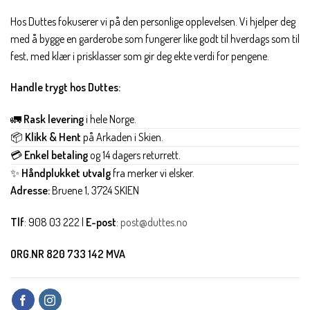
Hos Duttes fokuserer vi på den personlige opplevelsen. Vi hjelper deg
med å bygge en garderobe som fungerer like godt til hverdags som til
fest, med klær i prisklasser som gir deg ekte verdi for pengene.
Handle trygt hos Duttes:
🚛
Rask levering
i hele Norge.
📦
Klikk & Hent
på Arkaden i Skien.
💳
Enkel betaling
og 14 dagers returrett.
✨
Håndplukket utvalg
fra merker vi elsker.
Adresse:
Bruene 1, 3724 SKIEN
Tlf
: 908 03 222 |
E-post
:
post@duttes.no
ORG.NR 820 733 142 MVA