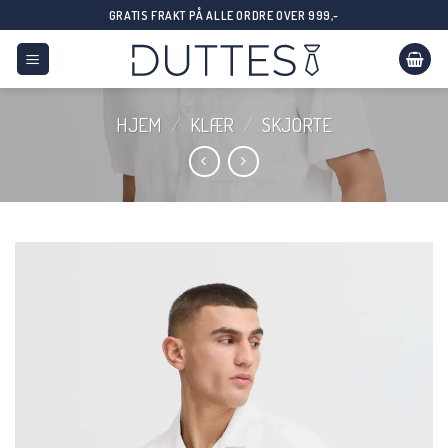
Skip
GRATIS FRAKT PÅ ALLE ORDRE OVER 999,-
to
content
HJEM
/
KLÆR
/
SKJORTE