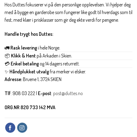
Hos Duttes fokuserer vi på den personlige opplevelsen. Vi hjelper deg
med å bygge en garderobe som fungerer like godt til hverdags som til
fest, med klær i prisklasser som gir deg ekte verdi for pengene.
Handle trygt hos Duttes:
🚛
Rask levering
i hele Norge.
📦
Klikk & Hent
på Arkaden i Skien.
💳
Enkel betaling
og 14 dagers returrett.
✨
Håndplukket utvalg
fra merker vi elsker.
Adresse:
Bruene 1, 3724 SKIEN
Tlf
: 908 03 222 |
E-post
:
post@duttes.no
ORG.NR 820 733 142 MVA