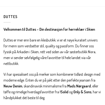
DUTTES
Velkommen til Duttes – Din destinasjon for herreklær i Skien
Duttes er mer enn bare en klesbutikk; vi er et nøye kuratert univers
for menn som verdsetter stil, quality og passform. Du finner oss
fysisk på Arkaden i Skien, rett ved siden av vår søsterbutikk
Nora
,
men vi sender selvfølgelig våre favoritter til hele landet via vår
nettbutikk.
Vi har spesialisert oss på merker som kombinerer tidløst design med
moderne edge. Enten du er på jakt etter den perfekte jeansen fra
Neuw Denim
, skandinavisk minimalisme fra
Mads Nørgaard
, eller
tøffe og rimelige hverdagsfavoritter fra
!Solid
og
Only & Sons
, har vi
håndplukket det beste til deg.