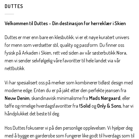
DUTTES
Velkommen til Duttes – Din destinasjon for herreklær i Skien
Duttes er mer enn bare en klesbutikk; vi er et nøye kuratert univers
for menn som verdsetter stil, quality og passform. Du finner oss
fysisk på Arkaden i Skien, rett ved siden av vår søsterbutikk
Nora
,
men vi sender selvfølgelig våre favoritter til hele landet via vår
nettbutikk.
Vi har spesialisert oss på merker som kombinerer tidløst design med
moderne edge. Enten du er på jakt etter den perfekte jeansen fra
Neuw Denim
, skandinavisk minimalisme fra
Mads Nørgaard
, eller
tøffe og rimelige hverdagsfavoritter fra
!Solid
og
Only & Sons
, har vi
håndplukket det beste til deg.
Hos Duttes fokuserer vi på den personlige opplevelsen. Vi hjelper deg
med å bygge en garderobe som fungerer like godt til hverdags som til