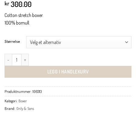
300.00
kr
Cotton stretch boxer.
100% bomull.
Størrelse
Basic boxer 3 pack sort/sort antall
LEGG I HANDLEKURV
Produktnummer:
106313
Kategori:
Boxer
Brand:
Only & Sons