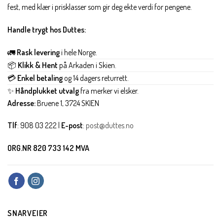
fest, med klær i prisklasser som gir deg ekte verdi for pengene.
Handle trygt hos Duttes:
🚛
Rask levering
i hele Norge.
📦
Klikk & Hent
på Arkaden i Skien.
💳
Enkel betaling
og 14 dagers returrett.
✨
Håndplukket utvalg
fra merker vi elsker.
Adresse:
Bruene 1, 3724 SKIEN
Tlf
: 908 03 222 |
E-post
:
post@duttes.no
ORG.NR 820 733 142 MVA
SNARVEIER