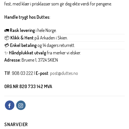
fest, med klær i prisklasser som gir deg ekte verdi for pengene.
Handle trygt hos Duttes:
🚛
Rask levering
i hele Norge.
📦
Klikk & Hent
på Arkaden i Skien.
💳
Enkel betaling
og 14 dagers returrett.
✨
Håndplukket utvalg
fra merker vi elsker.
Adresse:
Bruene 1, 3724 SKIEN
Tlf
: 908 03 222 |
E-post
:
post@duttes.no
ORG.NR 820 733 142 MVA
SNARVEIER