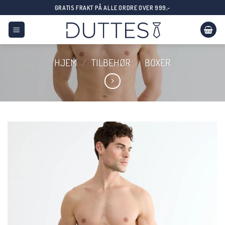
Skip
GRATIS FRAKT PÅ ALLE ORDRE OVER 999,-
to
content
HJEM
/
TILBEHØR
/
BOXER