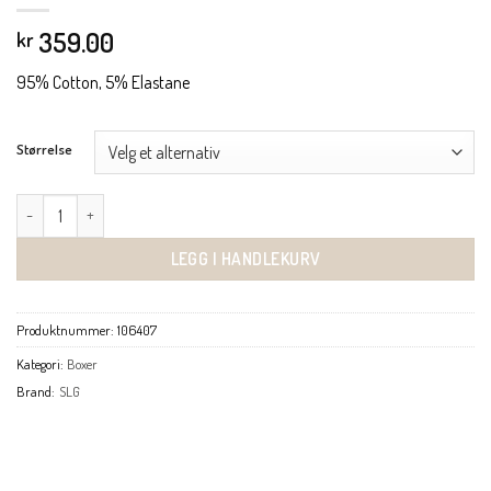
359.00
kr
95% Cotton, 5% Elastane
Størrelse
SLG Base Short C2P mørk grå antall
LEGG I HANDLEKURV
Produktnummer:
106407
Kategori:
Boxer
Brand:
SLG