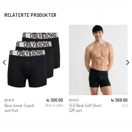
RELATERTE PRODUKTER
kr
300.00
kr
369.00
BOXER
BOXER
Basic boxer 3 pack
SLG Base Soft Short
ONLY & SONS
SLG
sort/hvit
C2P sort