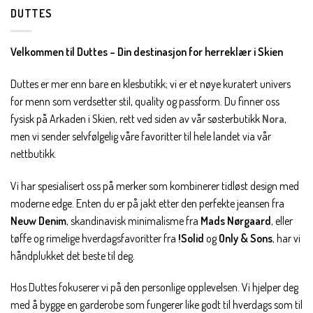
DUTTES
Velkommen til Duttes – Din destinasjon for herreklær i Skien
Duttes er mer enn bare en klesbutikk; vi er et nøye kuratert univers
for menn som verdsetter stil, quality og passform. Du finner oss
fysisk på Arkaden i Skien, rett ved siden av vår søsterbutikk
Nora
,
men vi sender selvfølgelig våre favoritter til hele landet via vår
nettbutikk.
Vi har spesialisert oss på merker som kombinerer tidløst design med
moderne edge. Enten du er på jakt etter den perfekte jeansen fra
Neuw Denim
, skandinavisk minimalisme fra
Mads Nørgaard
, eller
tøffe og rimelige hverdagsfavoritter fra
!Solid
og
Only & Sons
, har vi
håndplukket det beste til deg.
Hos Duttes fokuserer vi på den personlige opplevelsen. Vi hjelper deg
med å bygge en garderobe som fungerer like godt til hverdags som til