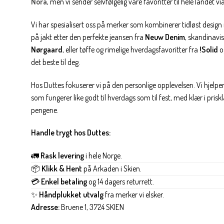
Nora
, men vi sender selvfølgelig våre favoritter til hele landet vi
Vi har spesialisert oss på merker som kombinerer tidløst desi
på jakt etter den perfekte jeansen fra
Neuw Denim
, skandinavi
Nørgaard
, eller tøffe og rimelige hverdagsfavoritter fra
!Solid
o
det beste til deg.
Hos Duttes fokuserer vi på den personlige opplevelsen. Vi hjel
som fungerer like godt til hverdags som til fest, med klær i prisk
pengene.
Handle trygt hos Duttes:
🚛
Rask levering
i hele Norge.
📦
Klikk & Hent
på Arkaden i Skien.
💳
Enkel betaling
og 14 dagers returrett.
✨
Håndplukket utvalg
fra merker vi elsker.
Adresse:
Bruene 1, 3724 SKIEN