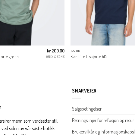
kr
200.00
T-SHIRT
kjorte grønn
Kian Life t-skjorte blå
ONLY & SONS
SNARVEIER
n
Salgsbetingelser
Retningslinjer for refusjon og retur
ers for menn som verdsetter stil,
t ved siden av vår søsterbutikk
Brukervilkår og informasjonskapsl