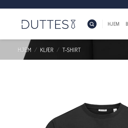
Skip
to
content
HJEM
HJEM
/
KLÆR
/
T-SHIRT