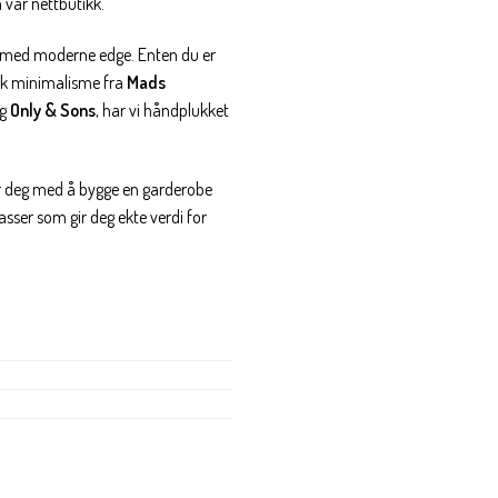
a vår nettbutikk.
gn med moderne edge. Enten du er
sk minimalisme fra
Mads
g
Only & Sons
, har vi håndplukket
per deg med å bygge en garderobe
lasser som gir deg ekte verdi for