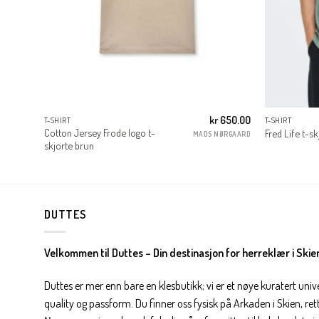
300.00
kr
650.00
T-SHIRT
T-SHIRT
Cotton Jersey Frode logo t-
Fred Life t-s
Y & SONS
MADS NØRGAARD
skjorte brun
DUTTES
Velkommen til Duttes – Din destinasjon for herreklær i Skie
Duttes er mer enn bare en klesbutikk; vi er et nøye kuratert univ
quality og passform. Du finner oss fysisk på Arkaden i Skien, ret