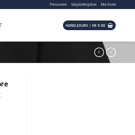
Personvern
Salgsbetingelser
Min konto
T
HANDLEKURV /
KR
0.00
ore
t