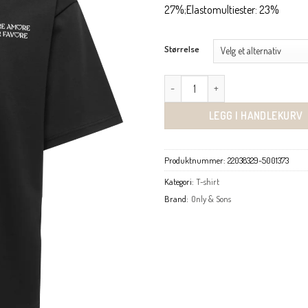
27%;Elastomultiester: 23%
Størrelse
Caspian Airflex Amore boxy t-skjort
LEGG I HANDLEKURV
Produktnummer:
22038329-5001373
Kategori:
T-shirt
Brand:
Only & Sons