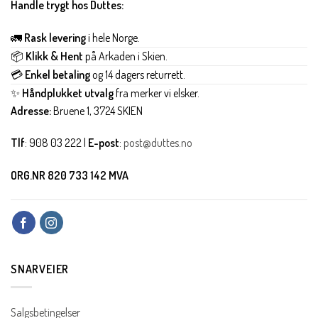
Handle trygt hos Duttes:
🚛
Rask levering
i hele Norge.
📦
Klikk & Hent
på Arkaden i Skien.
💳
Enkel betaling
og 14 dagers returrett.
✨
Håndplukket utvalg
fra merker vi elsker.
Adresse:
Bruene 1, 3724 SKIEN
Tlf
: 908 03 222 |
E-post
:
post@duttes.no
ORG.NR 820 733 142 MVA
SNARVEIER
Salgsbetingelser