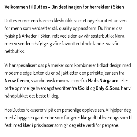
Velkommen til Duttes – Din destinasjon for herreklær i Skien
Duttes er mer enn bare en klesbutikk; vi er et nøye kuratert univers
for menn som verdsetter stil, quality og passform. Du finner oss
fysisk på Arkaden i Skien, rett ved siden av vår søsterbutikk
Nora
,
men vi sender selvfølgelig våre favoritter til hele landet via vår
nettbutikk.
Vi har spesialisert oss på merker som kombinerer tidløst design med
moderne edge. Enten du er på jakt etter den perfekte jeansen fra
Neuw Denim
, skandinavisk minimalisme fra
Mads Nørgaard
, eller
tøffe og rimelige hverdagsfavoritter fra
!Solid
og
Only & Sons
, har vi
håndplukket det beste til deg.
Hos Duttes fokuserer vi på den personlige opplevelsen. Vi hjelper deg
med å bygge en garderobe som fungerer like godt til hverdags som til
fest, med klær i prisklasser som gir deg ekte verdi for pengene.