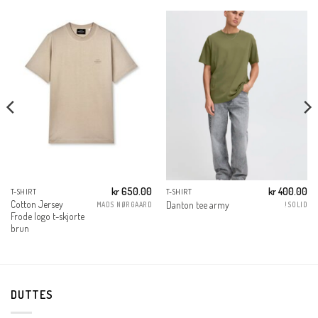
kr
650.00
kr
400.00
T-SHIRT
T-SHIRT
Cotton Jersey
Danton tee army
MADS NØRGAARD
!SOLID
Frode logo t-skjorte
brun
DUTTES