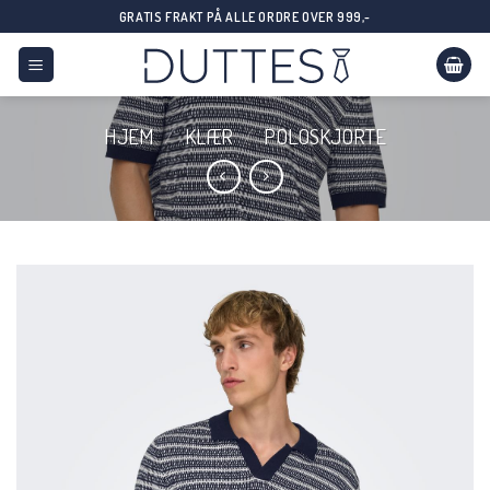
Skip
GRATIS FRAKT PÅ ALLE ORDRE OVER 999,-
to
content
HJEM
/
KLÆR
/
POLOSKJORTE