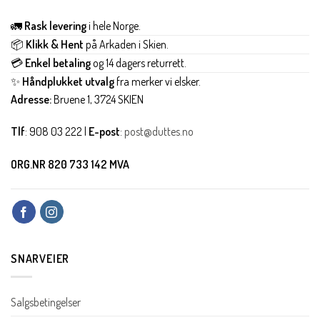
🚛
Rask levering
i hele Norge.
📦
Klikk & Hent
på Arkaden i Skien.
💳
Enkel betaling
og 14 dagers returrett.
✨
Håndplukket utvalg
fra merker vi elsker.
Adresse:
Bruene 1, 3724 SKIEN
Tlf
: 908 03 222 |
E-post
:
post@duttes.no
ORG.NR 820 733 142 MVA
SNARVEIER
Salgsbetingelser