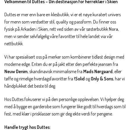
Velkommen til Duttes – Din destinasjon for herreklær i Skien
Duttes er mer enn bare en klesbutikk; vi er et nøye kuratert univers
for menn som verdsetter stil, quality og passform. Du finner oss
fysisk på Arkaden i Skien, rett ved siden av vår søsterbutikk
Nora
,
men vi sender selvfølgelig våre favoritter til hele landet via vår
nettbutikk.
Vi har spesialisert oss på merker som kombinerer tidløst design med
moderne edge. Enten du er på jakt etter den perfekte jeansen fra
Neuw Denim
, skandinavisk minimalisme fra
Mads Nørgaard
, eller
tøffe og rimelige hverdagsfavoritter fra
!Solid
og
Only & Sons
, har vi
håndplukket det beste til deg.
Hos Duttes fokuserer vi på den personlige opplevelsen. Vi hjelper deg
med å bygge en garderobe som fungerer like godt til hverdags som til
fest, med klær i prisklasser som gir deg ekte verdi for pengene.
Handle trygt hos Duttes: