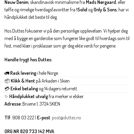
Neuw Denim
, skandinavisk minimalisme fra
Mads Nørgaard
, eller
tøffe og rimelige hverdagsfavoritter fra
!Solid
og
Only & Sons
, har vi
håndplukket det beste til deg.
Hos Duttes fokuserer vi på den personlige opplevelsen. Vi hjelper deg
med å bygge en garderobe som fungerer like godt til hverdags som til
fest, med klær i prisklasser som gir deg ekte verdi for pengene.
Handle trygt hos Duttes:
🚛
Rask levering
i hele Norge.
📦
Klikk & Hent
på Arkaden i Skien.
💳
Enkel betaling
og 14 dagers returrett.
✨
Håndplukket utvalg
fra merker vi elsker.
Adresse:
Bruene 1, 3724 SKIEN
Tlf
: 908 03 222 |
E-post
:
post@duttes.no
ORG.NR 820 733 142 MVA