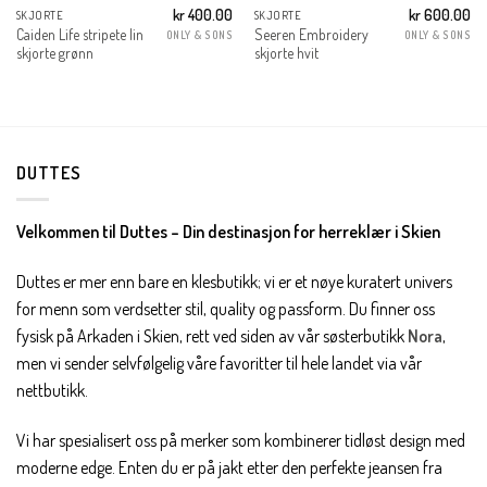
kr
400.00
kr
600.00
SKJORTE
SKJORTE
Caiden Life stripete lin
Seeren Embroidery
ONLY & SONS
ONLY & SONS
skjorte grønn
skjorte hvit
DUTTES
Velkommen til Duttes – Din destinasjon for herreklær i Skien
Duttes er mer enn bare en klesbutikk; vi er et nøye kuratert univers
for menn som verdsetter stil, quality og passform. Du finner oss
fysisk på Arkaden i Skien, rett ved siden av vår søsterbutikk
Nora
,
men vi sender selvfølgelig våre favoritter til hele landet via vår
nettbutikk.
Vi har spesialisert oss på merker som kombinerer tidløst design med
moderne edge. Enten du er på jakt etter den perfekte jeansen fra