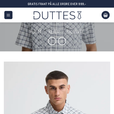
Skip
GRATIS FRAKT PÅ ALLE ORDRE OVER 999,-
to
content
HJEM
/
KLÆR
/
SKJORTE