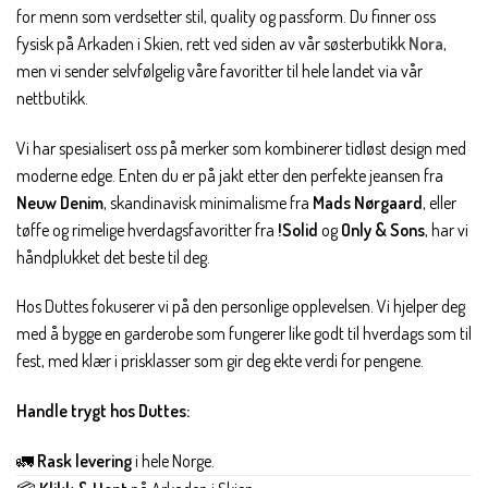
for menn som verdsetter stil, quality og passform. Du finner oss
fysisk på Arkaden i Skien, rett ved siden av vår søsterbutikk
Nora
,
men vi sender selvfølgelig våre favoritter til hele landet via vår
nettbutikk.
Vi har spesialisert oss på merker som kombinerer tidløst design med
moderne edge. Enten du er på jakt etter den perfekte jeansen fra
Neuw Denim
, skandinavisk minimalisme fra
Mads Nørgaard
, eller
tøffe og rimelige hverdagsfavoritter fra
!Solid
og
Only & Sons
, har vi
håndplukket det beste til deg.
Hos Duttes fokuserer vi på den personlige opplevelsen. Vi hjelper deg
med å bygge en garderobe som fungerer like godt til hverdags som til
fest, med klær i prisklasser som gir deg ekte verdi for pengene.
Handle trygt hos Duttes:
🚛
Rask levering
i hele Norge.