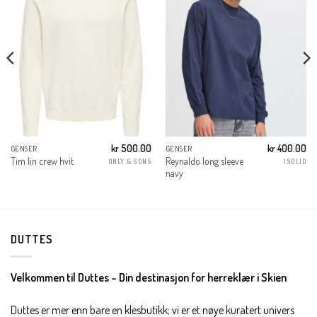
kr
500.00
kr
400.00
GENSER
GENSER
Reynaldo long sleeve
Tim lin crew hvit
ONLY & SONS
!SOLID
navy
DUTTES
Velkommen til Duttes – Din destinasjon for herreklær i Skien
Duttes er mer enn bare en klesbutikk; vi er et nøye kuratert univers