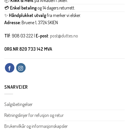
📦
Klikk & Hent
på Arkaden i Skien.
💳
Enkel betaling
og 14 dagers returrett.
✨
Håndplukket utvalg
fra merker vi elsker.
Adresse:
Bruene 1, 3724 SKIEN
Tlf
: 908 03 222 |
E-post
:
post@duttes.no
ORG.NR 820 733 142 MVA
SNARVEIER
Salgsbetingelser
Retningslinjer for refusjon og retur
Brukervilkår og informasjonskapsler