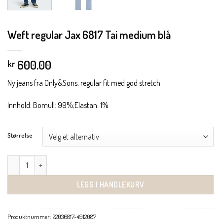
Weft regular Jax 6817 Tai medium blå
600.00
kr
Ny jeans fra Only&Sons, regular fit med god stretch.
Innhold: Bomull: 99%;Elastan: 1%
Størrelse
Weft regular Jax 6817 Tai medium blå antall
LEGG I HANDLEKURV
Produktnummer:
22036817-4912087