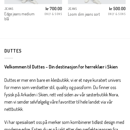
kr
700.00
kr
500.00
JEANS
JEANS
Edge jeans medium
Loom slim jeans sort
ONLY & SONS
ONLY & SONS
blå
DUTTES
Velkommen til Duttes – Din destinasjon for herreklær i Skien
Duttes er mer enn bare en klesbutikk; vi er et nøye kuratert univers
for menn som verdsetter stil, quality og passform. Du finner oss
fysisk på Arkaden i Skien, rett ved siden av vår søsterbutikk
Nora
,
men vi sender selvfølgelig våre favoritter til hele landet via vår
nettbutikk.
Vi har spesialisert oss på merker som kombinerer tidløst design med
moderne edge. Enten du er på jakt etter den perfekte jeansen fra