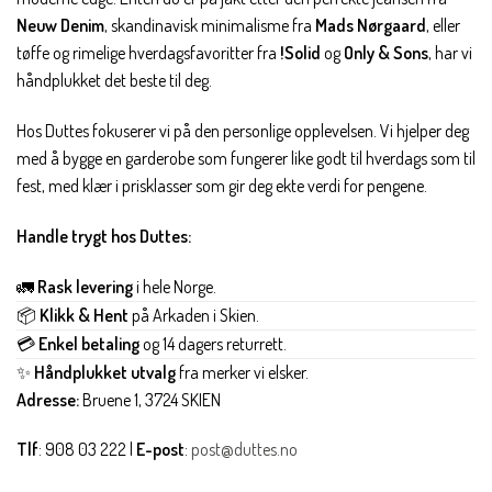
Neuw Denim
, skandinavisk minimalisme fra
Mads Nørgaard
, eller
tøffe og rimelige hverdagsfavoritter fra
!Solid
og
Only & Sons
, har vi
håndplukket det beste til deg.
Hos Duttes fokuserer vi på den personlige opplevelsen. Vi hjelper deg
med å bygge en garderobe som fungerer like godt til hverdags som til
fest, med klær i prisklasser som gir deg ekte verdi for pengene.
Handle trygt hos Duttes:
🚛
Rask levering
i hele Norge.
📦
Klikk & Hent
på Arkaden i Skien.
💳
Enkel betaling
og 14 dagers returrett.
✨
Håndplukket utvalg
fra merker vi elsker.
Adresse:
Bruene 1, 3724 SKIEN
Tlf
: 908 03 222 |
E-post
:
post@duttes.no