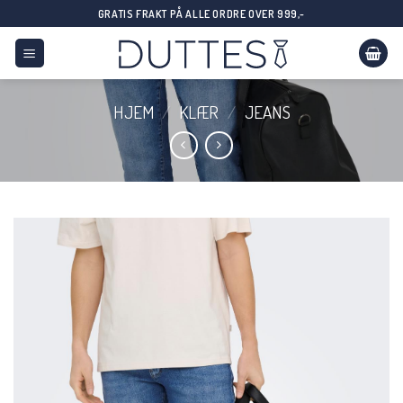
Skip
GRATIS FRAKT PÅ ALLE ORDRE OVER 999,-
to
content
HJEM
/
KLÆR
/
JEANS