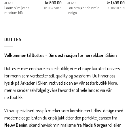
kr
500.00
kr
1,499.00
JEANS
JEANS
Loom slim jeans
Lou straight Bassmid
ONLY & SONS
NEUW DENIM
medium blå
Indigo
DUTTES
Velkommen til Duttes – Din destinasjon for herreklær i Skien
Duttes er mer enn bare en klesbutikk; vi er et nøye kuratert univers
for menn som verdsetter stil, quality og passform. Du finner oss
fysisk på Arkaden i Skien, rett ved siden av vår søsterbutikk
Nora
,
men vi sender selvfølgelig våre favoritter til hele landet via vår
nettbutikk.
Vi har spesialisert oss på merker som kombinerer tidløst design med
moderne edge. Enten du er på jakt etter den perfekte jeansen fra
Neuw Denim
, skandinavisk minimalisme fra
Mads Nørgaard
, eller