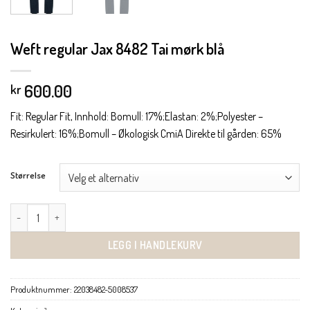
Weft regular Jax 8482 Tai mørk blå
600.00
kr
Fit: Regular Fit, Innhold: Bomull: 17%;Elastan: 2%;Polyester –
Resirkulert: 16%;Bomull – Økologisk CmiA Direkte til gården: 65%
Størrelse
Weft regular Jax 8482 Tai mørk blå antall
LEGG I HANDLEKURV
Produktnummer:
22038482-5008537