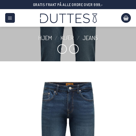
Skip
GRATIS FRAKT PÅ ALLE ORDRE OVER 999,-
to
content
HJEM
/
KLÆR
/
JEANS