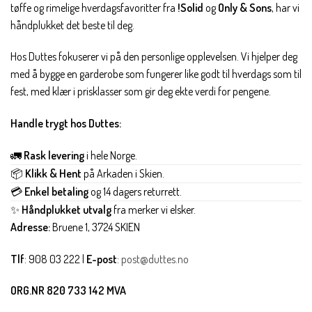
tøffe og rimelige hverdagsfavoritter fra
!Solid
og
Only & Sons
, har vi
håndplukket det beste til deg.
Hos Duttes fokuserer vi på den personlige opplevelsen. Vi hjelper deg
med å bygge en garderobe som fungerer like godt til hverdags som til
fest, med klær i prisklasser som gir deg ekte verdi for pengene.
Handle trygt hos Duttes:
🚛
Rask levering
i hele Norge.
📦
Klikk & Hent
på Arkaden i Skien.
💳
Enkel betaling
og 14 dagers returrett.
✨
Håndplukket utvalg
fra merker vi elsker.
Adresse:
Bruene 1, 3724 SKIEN
Tlf
: 908 03 222 |
E-post
:
post@duttes.no
ORG.NR 820 733 142 MVA