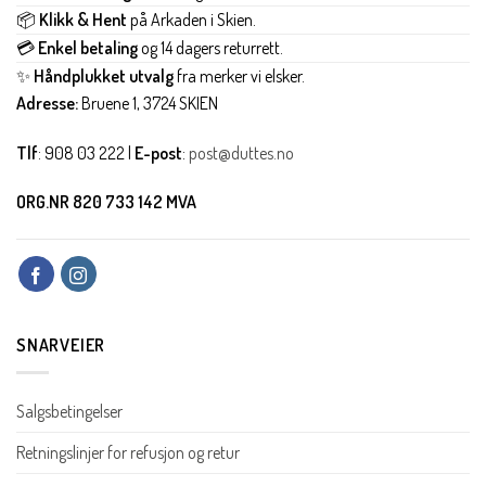
📦
Klikk & Hent
på Arkaden i Skien.
💳
Enkel betaling
og 14 dagers returrett.
✨
Håndplukket utvalg
fra merker vi elsker.
Adresse:
Bruene 1, 3724 SKIEN
Tlf
: 908 03 222 |
E-post
:
post@duttes.no
ORG.NR 820 733 142 MVA
SNARVEIER
Salgsbetingelser
Retningslinjer for refusjon og retur