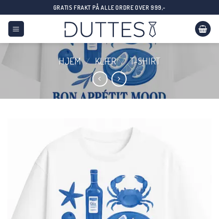
Skip
GRATIS FRAKT PÅ ALLE ORDRE OVER 999,-
to
content
HJEM
/
KLÆR
/
T-SHIRT