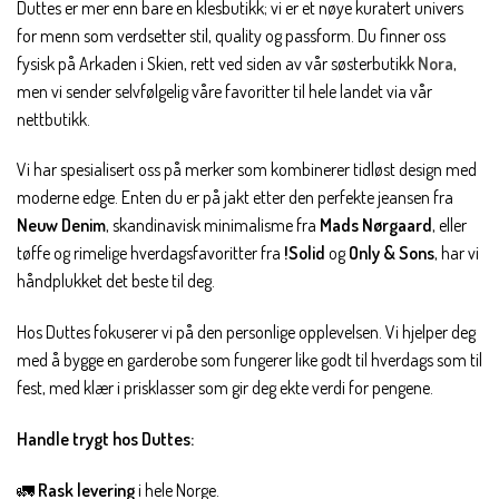
Duttes er mer enn bare en klesbutikk; vi er et nøye kuratert univers
for menn som verdsetter stil, quality og passform. Du finner oss
fysisk på Arkaden i Skien, rett ved siden av vår søsterbutikk
Nora
,
men vi sender selvfølgelig våre favoritter til hele landet via vår
nettbutikk.
Vi har spesialisert oss på merker som kombinerer tidløst design med
moderne edge. Enten du er på jakt etter den perfekte jeansen fra
Neuw Denim
, skandinavisk minimalisme fra
Mads Nørgaard
, eller
tøffe og rimelige hverdagsfavoritter fra
!Solid
og
Only & Sons
, har vi
håndplukket det beste til deg.
Hos Duttes fokuserer vi på den personlige opplevelsen. Vi hjelper deg
med å bygge en garderobe som fungerer like godt til hverdags som til
fest, med klær i prisklasser som gir deg ekte verdi for pengene.
Handle trygt hos Duttes:
🚛
Rask levering
i hele Norge.