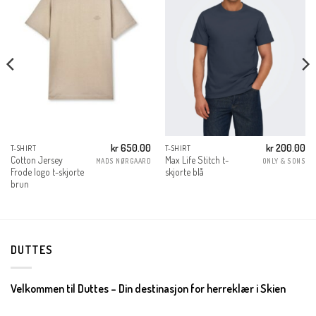
kr
650.00
kr
200.00
T-SHIRT
T-SHIRT
Cotton Jersey
Max Life Stitch t-
MADS NØRGAARD
ONLY & SONS
Frode logo t-skjorte
skjorte blå
brun
DUTTES
Velkommen til Duttes – Din destinasjon for herreklær i Skien